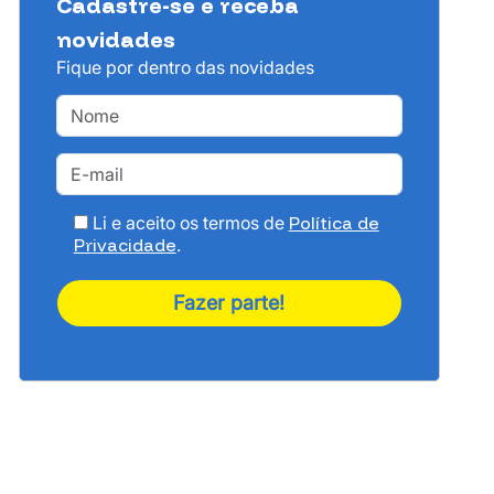
Cadastre-se e receba
novidades
Fique por dentro das novidades
Li e aceito os termos de
Política de
Privacidade
.